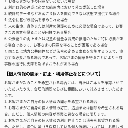
1. お客さまから予め同意をいただいた場合
2. 利用目的の達成に必要な範囲内において外部委託した場合
3. 統計的データなどお客さま個人を識別できない状態で提供する場合
4. 法令に基づき提供を求められた場合
5. 人の生命、身体または財産の保護のために必要な場合であって、お客
さまの同意を得ることが困難である場合
6. 公衆衛生の向上または児童の健全な育成の推進のために特に必要があ
る場合であって、お客さまの同意を得ることが困難である場合
7. 国または地方公共団体などが法令の定める事務を実施するうえで、協
力する必要がある場合であって、お客さまの同意を得ることにより当該
事務の遂行に支障を及ぼすおそれがある場合
【個人情報の開示・訂正・利用停止などについて】
お客さまが次のことを希望される場合には、当社はご本人を確認させて
いただいたうえ、合理的期間ならびに範囲において対応させていただき
ます。
1. お客さまがご自身の個人情報の開示を希望される場合
2. お客さまがご自身の個人情報の訂正、追加または削除を希望される場
合。ただし、個人情報の内容が事実と異なる場合に限ります。
3. お客さまがご自身の個人情報の利用停止または消去を希望される場
合。ただし、法令に基づき保有している個人情報については、お申し出