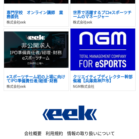
専門学校 オンライン講師 業
世界で活躍するプロeスポーツチ
務委託
ームのマネージャー
株式会社eek
株式会社eek
eスポーツチーム初の上場に向け
クリエイティブディレクター幹部
てIPO準備責任者/経理･財務
候補【兵庫県神戸市】
株式会社eek
NGM株式会社
会社概要
利用規約
情報の取り扱いについて