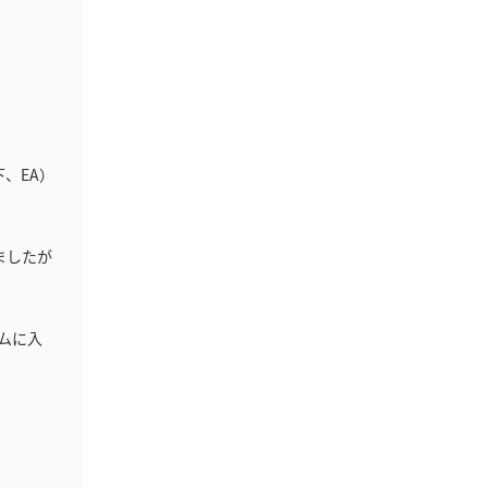
下、EA）
ましたが
ムに入