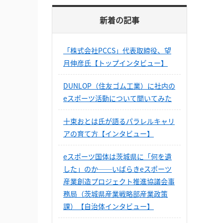
新着の記事
「株式会社PCCS」代表取締役、望
月伸彦氏【トップインタビュー】
DUNLOP（住友ゴム工業）に社内の
eスポーツ活動について聞いてみた
十束おとは氏が語るパラレルキャリ
アの育て方【インタビュー】
eスポーツ国体は茨城県に「何を遺
した」のか──いばらきeスポーツ
産業創造プロジェクト推進協議会事
務局（茨城県産業戦略部産業政策
課）【自治体インタビュー】