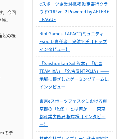
eスポーツ企業対抗戦 勘定奉行クラ
ウドCUP vol.2 Powered by AFTER 6
す。今回
LEAGUE
実施。
Riot Games「APACコミュニティ
x全般の概
Esports責任者」泉航平氏【トップ
インタビュー】
「Saishunkan Sol 熊本」「広島
TEAM iXA」「名古屋NTPOJA」──
る
地域に根ざしたゲーミングチームに
インタビュー
東京eスポーツフェスタにおける東
京都の「役割」とは何か ──東京
都産業労働局 根岸様【インタビュ
ー】
exのデ
株式会社プレイブレーン代表取締役