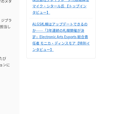
でのメタ
マイク・シタール氏 【トップイン
タビュー】
、ジブラ
ALGS札幌はアップデートできるの
を担当し
か──「3年連続の札幌開催が決
定」Electronic Arts Esports 総合責
任者 モニカ・ディンスモア【特別イ
ンタビュー】
るたび
ョンに